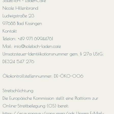
SoLeb’icH – LadenCafé
Nicole Hillenbrand
Ludwigstraße 23
97688 Bad Kissingen
Kontakt
Telefon: +49 971 69944761
Mail: info@solebich-laden.cafe
Umsatzsteuer-Identifikationsnummer gem. § 27a UStG:
DE324 547 276
Ökokontrollstellennummer: DE-ÖKO-006
Streitschlichtung
Die Europäische Kommission stellt eine Plattform zur
Online-Streitbeilegung (OS) bereit:
https://ec.europa.eu/consumers/odr. Unsere E-Mail-